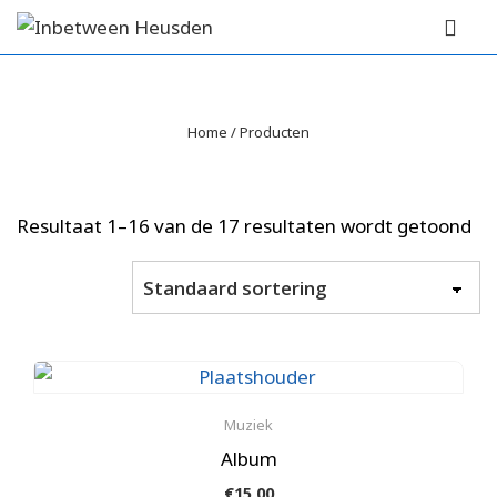
↓
Hoofd
Doorgaan
navigat
ME
naar
hoofdinhoud
Home
/ Producten
Resultaat 1–16 van de 17 resultaten wordt getoond
Muziek
Album
€
15,00