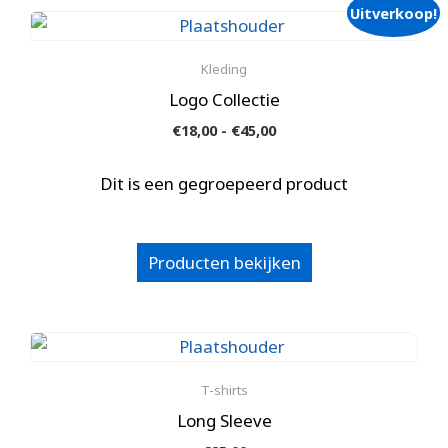
Uitverkoop!
Kleding
Logo Collectie
Prijsklasse:
€
18,00
-
€
45,00
€18,00
tot
Dit is een gegroepeerd product
€45,00
Producten bekijken
T-shirts
Long Sleeve