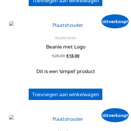
Toevoegen aan winkelwagen
Uitverkoop!
Accessoires
Beanie met Logo
Oorspronkelijke
Huidige
€
20,00
€
18,00
prijs
prijs
was:
is:
Dit is een ‘simpel’ product
€20,00.
€18,00.
Toevoegen aan winkelwagen
Uitverkoop!