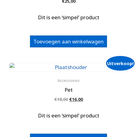
€
25,00
Dit is een ‘simpel’ product
Toevoegen aan winkelwagen
Uitverkoop!
Accessoires
Pet
Oorspronkelijke
Huidige
€
18,00
€
16,00
prijs
prijs
was:
is:
Dit is een ‘simpel’ product
€18,00.
€16,00.