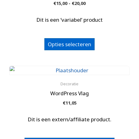
Prijsklasse:
€
15,00
-
€
20,00
€15,00
tot
Dit is een ‘variabel’ product
€20,00
Dit
Opties selecteren
product
heeft
meerdere
variaties.
Deze
Decoratie
optie
WordPress Vlag
kan
€
11,05
gekozen
worden
Dit is een extern/affiliate product.
op
de