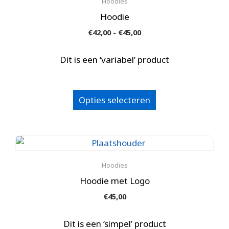
Hoodies
Hoodie
Prijsklasse:
€
42,00
-
€
45,00
€42,00
tot
Dit is een ‘variabel’ product
€45,00
Dit
Opties selecteren
product
heeft
meerdere
variaties.
Deze
Hoodies
optie
Hoodie met Logo
kan
€
45,00
gekozen
worden
Dit is een ‘simpel’ product