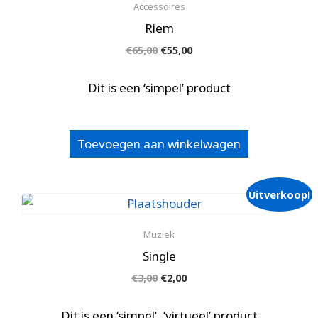
Accessoires
Riem
Oorspronkelijke
Huidige
€
65,00
€
55,00
prijs
prijs
was:
is:
Dit is een ‘simpel’ product
€65,00.
€55,00.
Toevoegen aan winkelwagen
Uitverkoop!
Muziek
Single
Oorspronkelijke
Huidige
€
3,00
€
2,00
prijs
prijs
was:
is:
Dit is een ‘simpel’, ‘virtueel’ product