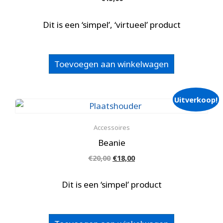
Dit is een ‘simpel’, ‘virtueel’ product
Toevoegen aan winkelwagen
Uitverkoop!
Accessoires
Beanie
Oorspronkelijke
Huidige
€
20,00
€
18,00
prijs
prijs
was:
is:
Dit is een ‘simpel’ product
€20,00.
€18,00.