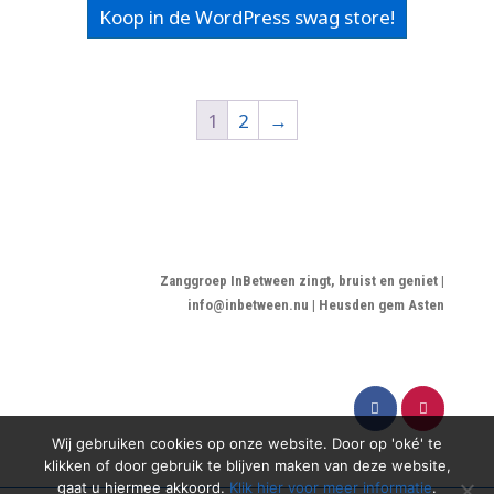
productpagina
Koop in de WordPress swag store!
1
2
→
Zanggroep InBetween zingt, bruist en geniet |
info@inbetween.nu | Heusden gem Asten
Wij gebruiken cookies op onze website. Door op 'oké' te
klikken of door gebruik te blijven maken van deze website,
gaat u hiermee akkoord.
Klik hier voor meer informatie
.