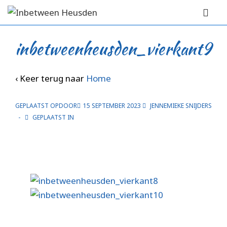
↓
Hoofd
Doorgaan
navigat
ME
naar
inbetweenheusden_vierkant9
hoofdinhoud
‹ Keer terug naar
Home
GEPLAATST OPDOOR
15 SEPTEMBER 2023
JENNEMIEKE SNIJDERS
GEPLAATST IN