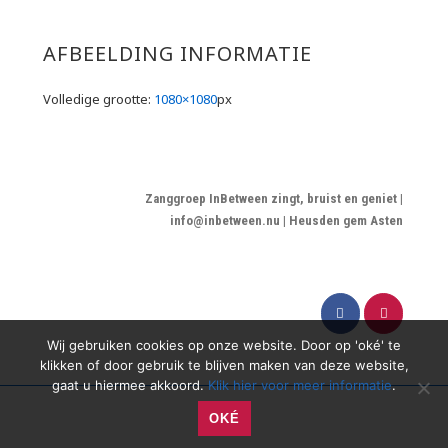
AFBEELDING INFORMATIE
Volledige grootte:
1080×1080
px
Zanggroep InBetween zingt, bruist en geniet |
info@inbetween.nu | Heusden gem Asten
Wij gebruiken cookies op onze website. Door op 'oké' te
klikken of door gebruik te blijven maken van deze website,
gaat u hiermee akkoord.
Klik hier voor meer informatie
.
OKÉ