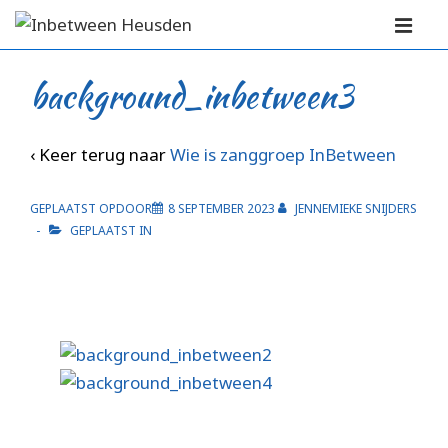
↓
Hoofd
Doorgaan
navigati
ME
naar
background_inbetween3
hoofdinhoud
‹ Keer terug naar
Wie is zanggroep InBetween
GEPLAATST OPDOOR
8 SEPTEMBER 2023
JENNEMIEKE SNIJDERS
GEPLAATST IN