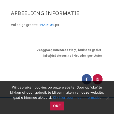
AFBEELDING INFORMATIE
Volledige grootte:
1920×1080
px
Zanggroep InBetween zingt, bruist en geniet |
info@inbetween.nu | Heusden gem Asten
Wij gebruiken cookies op onze website. Door op 'oké' te
klikken of door gebruik te blijven maken van deze website,
gaat u hiermee akkoord.
Klik hier voor meer informatie
.
OKÉ