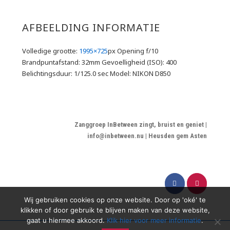
AFBEELDING INFORMATIE
Volledige grootte:
1995×725
px
Opening f/10
Brandpuntafstand: 32mm
Gevoelligheid (ISO): 400
Belichtingsduur: 1/125.0 sec
Model: NIKON D850
Zanggroep InBetween zingt, bruist en geniet |
info@inbetween.nu | Heusden gem Asten
Wij gebruiken cookies op onze website. Door op 'oké' te
klikken of door gebruik te blijven maken van deze website,
gaat u hiermee akkoord.
Klik hier voor meer informatie
.