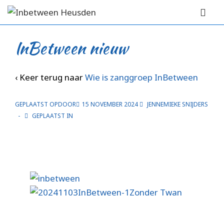
↓
Hoofd
Doorgaan
navigat
ME
naar
InBetween nieuw
hoofdinhoud
‹ Keer terug naar
Wie is zanggroep InBetween
GEPLAATST OPDOOR
15 NOVEMBER 2024
JENNEMIEKE SNIJDERS
GEPLAATST IN